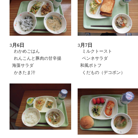
月6日
月7日
3
3
わかめごはん
ミルクトースト
れんこんと豚肉の甘辛揚
ペンネサラダ
海藻サラダ
和風ポトフ
かきたま汁
くだもの（デコポン）