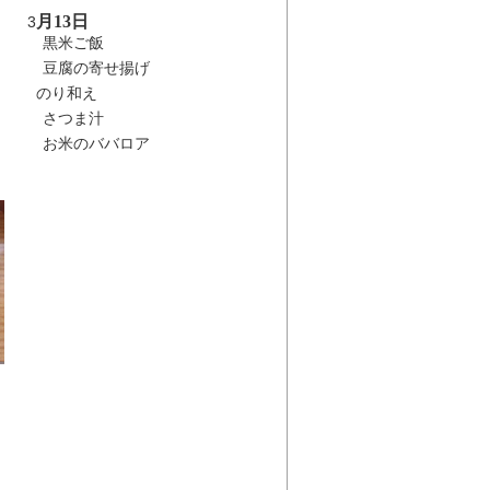
月13日
3
黒米ご飯
豆腐の寄せ揚げ
のり和え
さつま汁
お米のババロア