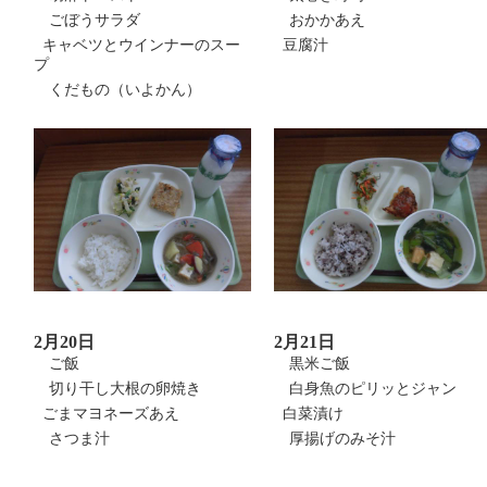
ごぼうサラダ
おかかあえ
キャベツとウインナーのスー
豆腐汁
プ
くだもの（いよかん）
2月20日
2月21日
ご飯
黒米ご飯
切り干し大根の卵焼き
白身魚のピリッとジャン
ごまマヨネーズあえ
白菜漬け
さつま汁
厚揚げのみそ汁