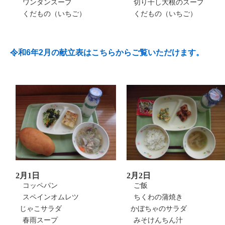
ワンタンスープ
切り干し大根のスープ
くだもの（いちご）
くだもの（いちご）
令和6年2月の献立表はこちらからご覧いただけます。
2月1日
2月2日
コッペパン
ご飯
スペインオムレツ
ちくわの蒲焼き
じゃこサラダ
かぼちゃのサラダ
春雨スープ
みそけんちん汁