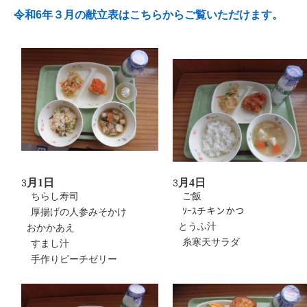
令和6年３月の献立表はこちらからご覧いただけます。
月1日
月4日
3
3
ちらし寿司
ご飯
ｿｰｽチキンかつ
厚揚げの人参みそかけ
とうふ汁
おかかあえ
糸寒天サラダ
すまし汁
手作りピーチゼリー