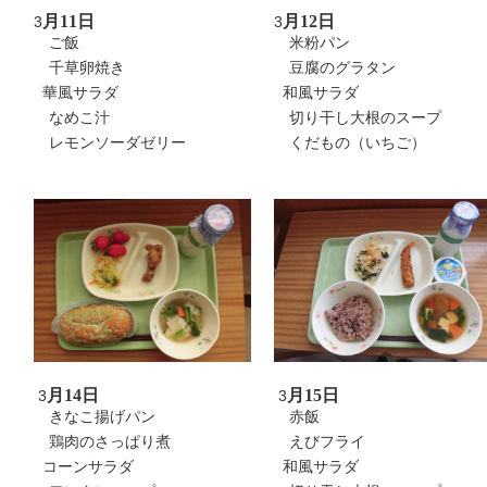
月11日
月12日
3
3
ご飯
米粉パン
千草卵焼き
豆腐のグラタン
華風サラダ
和風サラダ
なめこ汁
切り干し大根のスープ
レモンソーダゼリー
くだもの（いちご）
月14日
月15日
3
3
きなこ揚げパン
赤飯
鶏肉のさっぱり煮
えびフライ
コーンサラダ
和風サラダ