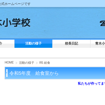
公式ホームページです
介
活動の様子
校長日記
青木小
HOME
活動の様子
R5 給食
令和5年度 給食室から
私たちが作ってま